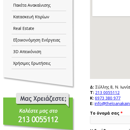
Πακέτα Ανακαίνισης
Κατασκευή Κτιρίων
Real Estate
Εξοικονόμηση Ενέργειας
3D Απεικόνιση
Χρήσιμες Ερωτήσεις
Δ:
Σύλλης 8, Ν. Ιων
Τ:
213 0055112
Μας Χρειάζεστε; Καλέστε μας στο 213 0055112
Κ:
6973 380 977
E:
info@theloanakaini
Το όνομά σας
*